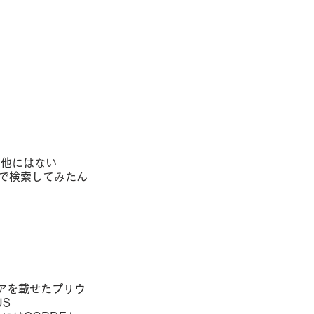
。他にはない
トで検索してみたん
。
アを載せたプリウ
S 