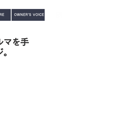
RE
OWNER'S VOICE
ルマを手
ジ。