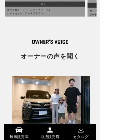
オーナーの声を聞く
展示販売車
取扱販売店
カタログ
こだわりが詰まった1台で、