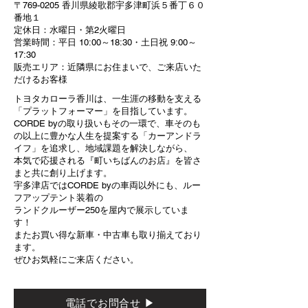
〒769-0205 香川県綾歌郡宇多津町浜５番丁６０
番地１
定休日：水曜日・第2火曜日
営業時間：平日 10:00～18:30・土日祝 9:00～
17:30
販売エリア：近隣県にお住まいで、ご来店いた
だけるお客様
トヨタカローラ香川は、一生涯の移動を支える
「プラットフォーマー」を目指しています。
CORDE byの取り扱いもその一環で、車そのも
の以上に豊かな人生を提案する「カーアンドラ
イフ」を追求し、地域課題を解決しながら、
本気で応援される『町いちばんのお店』を皆さ
まと共に創り上げます。
宇多津店ではCORDE byの車両以外にも、ルー
フアップテント装着の
ランドクルーザー250を屋内で展示していま
す！
またお買い得な新車・中古車も取り揃えており
ます。
ぜひお気軽にご来店ください。
電話でお問合せ ▶