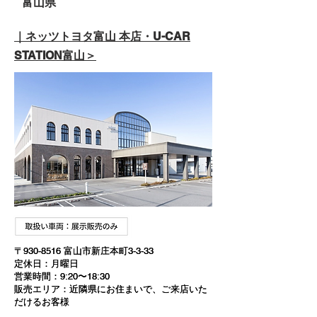
富山県
｜ネッツトヨタ富山 本店・U-CAR
STATION富山＞
〒930-8516 富山市新庄本町3-3-33
〒930-8516 富山市新庄本町3-3-33
定休日：月曜日​
定休日：月曜日​
営業時間：9:20〜18:30​
営業時間：9:20〜18:30​
販売エリア：近隣県にお住まいで、ご来店いた
販売エリア：近隣県にお住まいで、ご来店いた
だけるお客様
だけるお客様