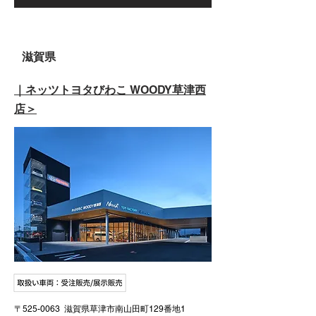
滋賀県
｜ネッツトヨタびわこ
WOODY
草津西
店＞
〒525-0063 滋賀県草津市南山田町129番地1