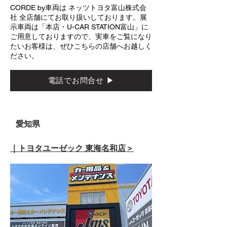
CORDE by車両は ネッツトヨタ富山株式会
社 全店舗にて
お取り扱いしております。
展
示車両は「本店・U-CAR STATION富山」に
ご用意しております
ので、実車をご覧になり
たいお客様は、ぜひこちらの店舗へ
お越しく
ださい。​
電話でお問合せ ▶
​愛知県
｜トヨタユーゼック 東海名和店＞